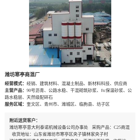
潍坊寒亭商混厂
经营模式：
经销、建筑材料、混凝土制品、新材料科技、供应商
主营产品：
90号沥青、公路水稳、干混砌筑砂浆、ftc保温砂浆、公
路水稳层、天然级配碎石
服务区域：
奎文区、青州市、潍城区、临朐县、坊子区
附近送货客户：
潍坊寒亭意大利泰诺机械设备公司办事处 采购产品：C25商混
收货地址：山东省潍坊市寒亭区央子镇林家央子村