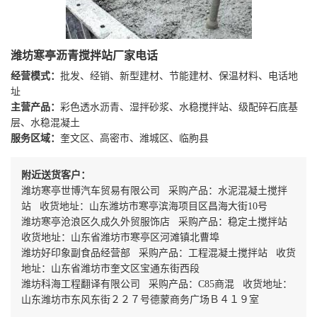
潍坊寒亭沥青搅拌站厂家电话
经营模式：
批发、经销、新型建材、节能建材、保温材料、电话地
址
主营产品：
彩色透水沥青、湿拌砂浆、水稳搅拌站、级配碎石底基
层、水稳混凝土
服务区域：
奎文区、高密市、潍城区、临朐县
附近送货客户：
潍坊寒亭世博汽车贸易有限公司 采购产品：水泥混凝土搅拌
站 收货地址：山东潍坊市寒亭滨海项目区昌海大街10号
潍坊寒亭沧浪区久成久外贸服饰店 采购产品：稳定土搅拌站
收货地址：山东省潍坊市寒亭区河滩镇北曹埠
潍坊好印象副食品经营部 采购产品：工程混凝土搅拌站 收货
地址：山东省潍坊市奎文区宝通东街西段
潍坊科海工程翻译有限公司 采购产品：C85商混 收货地址：
山东潍坊市东风东街２２７号德蒙商务广场Ｂ４１９室