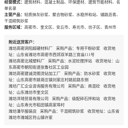
经营模式：
建筑材料、混凝土制品、环保建材、建筑节能材料、名
单名录
主营产品：
轻质抹灰砂浆、聚合物砂浆、水稳拌和站、铺路沥青、
干混砌筑砂浆
服务区域：
高密市、奎文区、安丘市、寿光市、坊子区、青州市
附近送货客户：
潍坊高密洞阳超硬材料厂 采购产品：专用干粉砂浆 收货地
址：山东省潍坊市高密市西郊双羊路三官庙111号
潍坊高密北城塑料厂 采购产品：水泥砼搅拌站 收货地址：山
东高密市朝阳街道张鲁社区工业园
潍坊高密建诚烫图烫钻加工厂 采购产品：防水砂浆 收货地
址：山东高密市姚哥庄镇刘家庄村姚前路东侧
潍坊广汇企业咨询服务有限公司 采购产品：商混砼 收货地
址：山东潍坊市奎文区
潍坊洋琦贸易有限公司 采购产品：级配碎石拌和站 收货地
址：山东寿光市稻田镇高家埠村
潍坊潘华服装店 采购产品：干混砌筑砂浆 收货地址：山东省
潍坊市潍城区符山镇许家