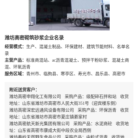
潍坊高密砌筑砂浆企业名录
经营模式：
生产、混凝土制品、环保建材、建筑节能材料、名单名
录
主营产品：
标准商混站、ac沥青混凝土、预拌干粉砂浆、混凝土商
混、环氧沥青
服务区域：
青州市、临朐县、寒亭区、寿光市、昌乐县、高密市
附近送货客户：
潍坊高密申翔化工有限公司 采购产品：级配碎石拌和站 收货
地址：山东省潍坊市高密市人民大街351号（迎宾楼东侧）
潍坊高密深宏远通风设备有限公司 采购产品：环保沥青 收货
地址：山东省潍坊市高密市夏庄镇綦家村
潍坊高密航天新光集团有限公司 采购产品：水泥商砼 收货地
址：山东省高密市康成大街中段农业局西侧
潍坊秦岭天然野生食品公司 采购产品：中粒式沥青 收货地