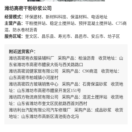
潍坊高密干粉砂浆公司
经营模式：
环保建材、新材料科技、保温材料、电话地址
主营产品：
干粉搅拌站、稳定土搅拌站、预拌混凝土搅拌站、C75商
混、防水卷材沥青
服务区域：
奎文区、昌乐县、寿光市、昌邑市、安丘市、坊子区
附近送货客户：
潍坊高密袍衣服装辅料厂 采购产品：柏油沥青 收货地址：山
东省潍坊市高密市醴泉大街与西关路路口
潍坊高密润健家居有限公司 采购产品：C90商混 收货地址：
山东高密市柏城镇小河崖村
潍坊高密四方玻璃销售中心 采购产品：石膏保温砂浆 收货地
址：山东潍坊市高密市醴泉开发区151号
潍坊四方物流商贸有限公司 采购产品：混泥土搅拌站 收货地
址：山东省潍坊市奎文区民航路西首刘西村
潍坊利台汽配有限公司汽车修理厂 采购产品：成品砂浆 收货
地址：山东潍坊市高新区清池街办北冯